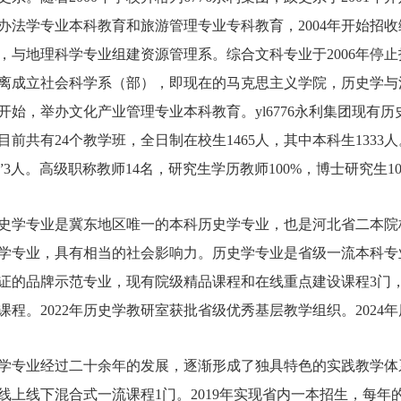
办法学专业本科教育和旅游管理专业专科教育，2004年开始招收
，与地理科学专业组建资源管理系。综合文科专业于2006年停止
离成立社会科学系（部），即现在的马克思主义学院，历史学与法学
2年开始，举办文化产业管理专业本科教育。yl6776永利集团现
目前共有24个教学班，全日制在校生1465人，其中本科生1333
”3人。高级职称教师14名，研究生学历教师100%，博士研究生1
史学专业是冀东地区唯一的本科历史学专业，也是河北省二本院
学专业，具有相当的社会影响力。历史学专业是省级一流本科专
证的品牌示范专业，现有院级精品课程和在线重点建设课程3门，
课程。2022年历史学教研室获批省级优秀基层教学组织。202
学专业经过二十余年的发展，逐渐形成了独具特色的实践教学体
线上线下混合式一流课程1门。2019年实现省内一本招生，每年