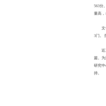
563
量高，
文
3门。
近
篇。为
研究中
持。