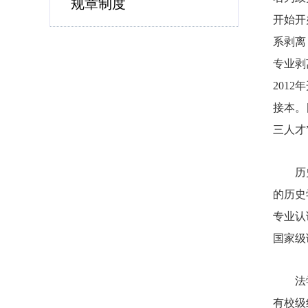
规章制度
开始开
系剥离
专业剥
201
接本。
三人才
历
的历史
专业认
国家级
法
有校级